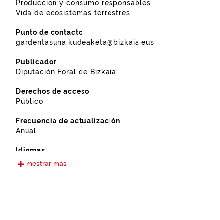
Produccion y consumo responsables
Vida de ecosistemas terrestres
Punto de contacto
gardentasuna.kudeaketa@bizkaia.eus
Publicador
Diputación Foral de Bizkaia
Derechos de acceso
Público
Frecuencia de actualización
Anual
Idiomas
Castellano
mostrar más
Fecha de puesta a disposición
16-12-2022
Ámbito espacial
https://www.geonames.org/6362404/maruri-jatabe.html