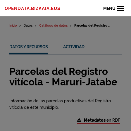
Ir al contenido
OPENDATA.BIZKAIA.EUS
MENÚ
Inicio
Datos
Catálogo de datos
Parcelas del Registro ...
DATOS Y RECURSOS
ACTIVIDAD
Parcelas del Registro
vitícola - Maruri-Jatabe
Información de las parcelas productivas del Registro
vitícola de este municipio.
Metadatos
en RDF