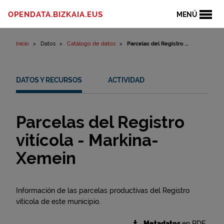
Ir al contenido
OPENDATA.BIZKAIA.EUS
MENÚ
Inicio
Datos
Catálogo de datos
Parcelas del Registro ...
DATOS Y RECURSOS
ACTIVIDAD
Parcelas del Registro
vitícola - Markina-
Xemein
Información de las parcelas productivas del Registro
vitícola de este municipio.
Metadatos
en RDF