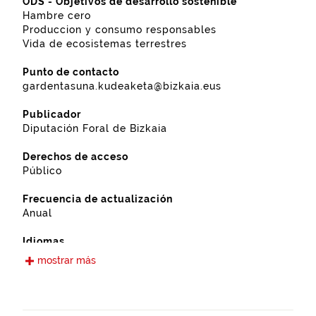
ODS - Objetivos de desarrollo sostenible
Hambre cero
Produccion y consumo responsables
Vida de ecosistemas terrestres
Punto de contacto
gardentasuna.kudeaketa@bizkaia.eus
Publicador
Diputación Foral de Bizkaia
Derechos de acceso
Público
Frecuencia de actualización
Anual
Idiomas
Castellano
mostrar más
Fecha de puesta a disposición
16-12-2022