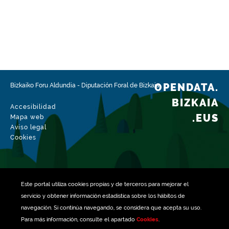
Ámbito espacial
https://www.geonames.org/6362403/markina-
xemein.html
Tipo
Agricultura
Fecha de modificación del conjunto de datos
OPENDATA.
Bizkaiko Foru Aldundia
-
Diputación Foral de Bizkaia
30-01-2026
BIZKAIA
Accesibilidad
.EUS
Mapa web
Aviso legal
Cookies
Este portal utiliza
cookies
propias y de terceros para mejorar el
servicio y obtener información estadística sobre los hábitos de
navegación. Si continúa navegando, se considera que acepta su uso.
Para más información, consulte el apartado
Cookies
.
Gestionado con