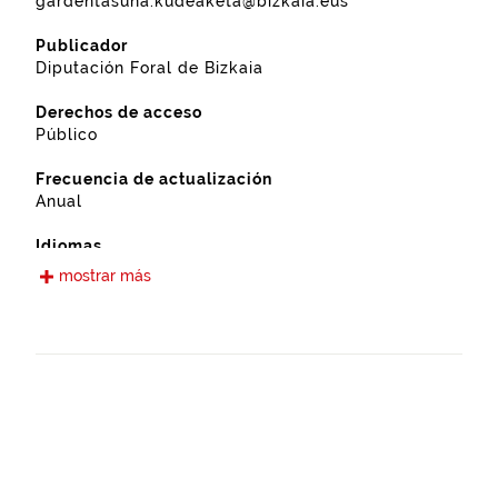
gardentasuna.kudeaketa@bizkaia.eus
Publicador
Diputación Foral de Bizkaia
Derechos de acceso
Público
Frecuencia de actualización
Anual
Idiomas
Castellano
mostrar más
Fecha de puesta a disposición
16-12-2022
Ámbito espacial
https://www.geonames.org/6362380/fruiz.html
Tipo
Agricultura