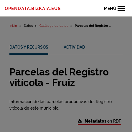
Ir al contenido
OPENDATA.BIZKAIA.EUS
MENÚ
Inicio
Datos
Catálogo de datos
Parcelas del Registro ...
DATOS Y RECURSOS
ACTIVIDAD
Parcelas del Registro
vitícola - Fruiz
Información de las parcelas productivas del Registro
vitícola de este municipio.
Metadatos
en RDF