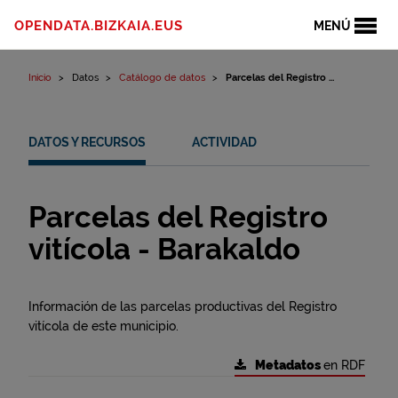
Ir al contenido
OPENDATA.BIZKAIA.EUS
MENÚ
Inicio
Datos
Catálogo de datos
Parcelas del Registro ...
DATOS Y RECURSOS
ACTIVIDAD
Parcelas del Registro
vitícola - Barakaldo
Información de las parcelas productivas del Registro
vitícola de este municipio.
Metadatos
en RDF