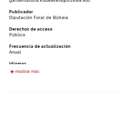
gardentasuna.kudeaketa@bizkaia.eus
Publicador
Diputación Foral de Bizkaia
Derechos de acceso
Público
Frecuencia de actualización
Anual
Idiomas
Castellano
mostrar más
Fecha de puesta a disposición
16-12-2022
Ámbito espacial
https://www.geonames.org/3128842/barakaldo.html
Tipo
Agricultura