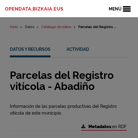
Ir al contenido
OPENDATA.BIZKAIA.EUS
MENÚ
Inicio
Datos
Catálogo de datos
Parcelas del Registro ...
DATOS Y RECURSOS
ACTIVIDAD
Parcelas del Registro
vitícola - Abadiño
Información de las parcelas productivas del Registro
vitícola de este municipio.
Metadatos
en RDF