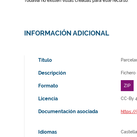
Todavía no existen vistas creadas para este recurso.
INFORMACIÓN ADICIONAL
Título
Parcelar
Descripción
Fichero
Formato
ZIP
Licencia
CC-By 4
Documentación asociada
https:/
Idiomas
Castell