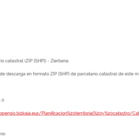
io catastral (ZIP [SHP]) - Zierbena
 de descarga en formato ZIP [SHP] de parcelario catastral de este mu
.0
/opengis.bizkaia.eus/Planificacion%20territorial%20y%20catastro/C
ano