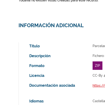
Todavía no existen vistas creadas para este recurso.
INFORMACIÓN ADICIONAL
Título
Parcelar
Descripción
Fichero
Formato
ZIP
Licencia
CC-By 4
Documentación asociada
https:/
Idiomas
Castell