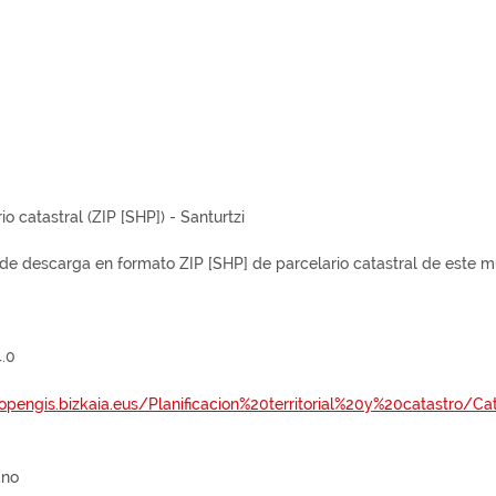
io catastral (ZIP [SHP]) - Santurtzi
 de descarga en formato ZIP [SHP] de parcelario catastral de este mu
.0
/opengis.bizkaia.eus/Planificacion%20territorial%20y%20catastro/C
ano