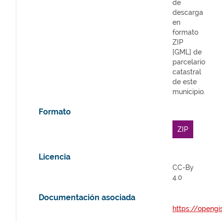
de
descarga
en
formato
ZIP
[GML] de
parcelario
catastral
de este
municipio.
Formato
ZIP
Licencia
CC-By
4.0
Documentación asociada
https://opengi