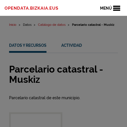
Ir al contenido
OPENDATA.BIZKAIA.EUS
MENÚ
Inicio
Datos
Catálogo de datos
Parcelario catastral - Muskiz
DATOS Y RECURSOS
ACTIVIDAD
Parcelario catastral -
Muskiz
Parcelario catastral de este municipio.