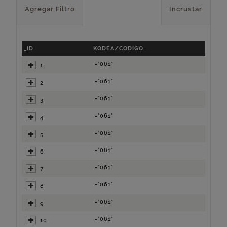
Agregar Filtro
Incrustar
_ID
KODEA/CODIGO
="061"
1
="061"
2
="061"
3
="061"
4
="061"
5
="061"
6
="061"
7
="061"
8
="061"
9
="061"
10