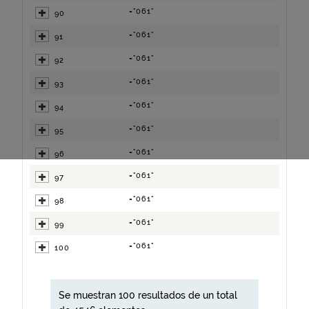
="061"
90
="061"
91
="061"
92
="061"
93
="061"
94
="061"
95
="061"
96
="061"
97
="061"
98
="061"
99
="061"
100
Se muestran 100 resultados de un total