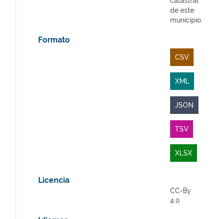
catastral
de este
municipio.
Formato
CSV
XML
JSON
TSV
XLSX
Licencia
CC-By
4.0