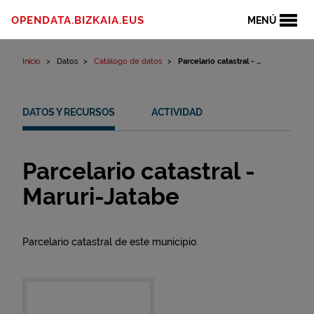
Ir al contenido
OPENDATA.BIZKAIA.EUS
MENÚ
Inicio
Datos
Catálogo de datos
Parcelario catastral - ...
DATOS Y RECURSOS
ACTIVIDAD
Parcelario catastral -
Maruri-Jatabe
Parcelario catastral de este municipio.