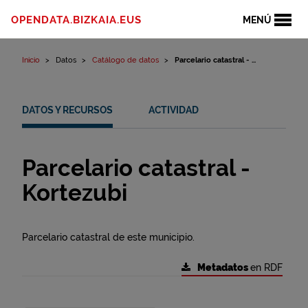
Ir al contenido
OPENDATA.BIZKAIA.EUS
MENÚ
Inicio
Datos
Catálogo de datos
Parcelario catastral - ...
DATOS Y RECURSOS
ACTIVIDAD
Parcelario catastral -
Kortezubi
Parcelario catastral de este municipio.
Metadatos
en RDF