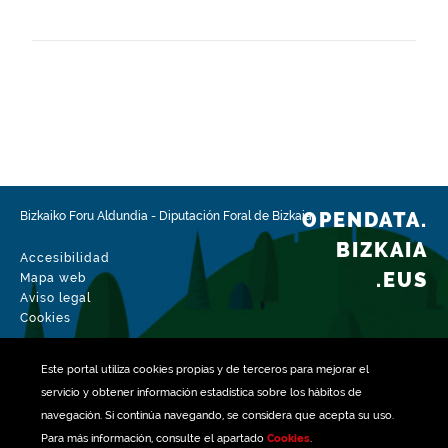
Mensual
Url de página web
https://www.bizkaia.eus/es/catastro-de-bizkaia
Idiomas
Castellano
Fecha de puesta a disposición
24-01-2023
OPENDATA.
Bizkaiko Foru Aldundia
-
Diputación Foral de Bizkaia
Ámbito espacial
BIZKAIA
Accesibilidad
https://www.geonames.org/6362441/kortezubi.html
.EUS
Mapa web
Aviso legal
Tipo
Cookies
Información geográfica
Fecha de modificación del conjunto de datos
Este portal utiliza
cookies
propias y de terceros para mejorar el
02-08-2026
servicio y obtener información estadística sobre los hábitos de
navegación. Si continúa navegando, se considera que acepta su uso.
Para más información, consulte el apartado
Cookies
.