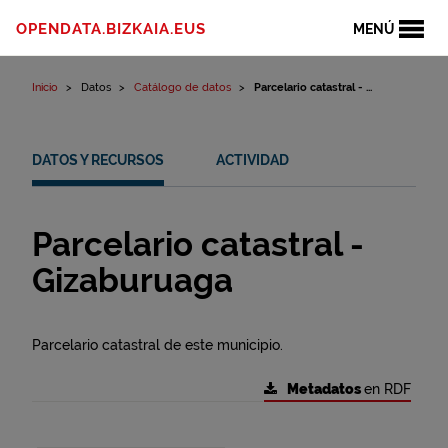
Ir al contenido
OPENDATA.BIZKAIA.EUS
MENÚ
Inicio
Datos
Catálogo de datos
Parcelario catastral - ...
DATOS Y RECURSOS
ACTIVIDAD
Parcelario catastral -
Gizaburuaga
Parcelario catastral de este municipio.
Metadatos
en RDF