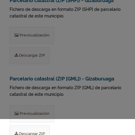
Parcelario catastral (ZIP [SHP]) - Gizaburuaga
Fichero de descarga en formato ZIP [SHP] de parcelario
catastral de este municipio.
Previsualización
Descargar ZIP
Parcelario catastral (ZIP [GML]) - Gizaburuaga
Fichero de descarga en formato ZIP [GML] de parcelario
catastral de este municipio.
Previsualización
Descargar ZIP