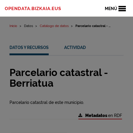
Ir al contenido
OPENDATA.BIZKAIA.EUS
MENÚ
Inicio
Datos
Catálogo de datos
Parcelario catastral - ...
DATOS Y RECURSOS
ACTIVIDAD
Parcelario catastral -
Berriatua
Parcelario catastral de este municipio.
Metadatos
en RDF