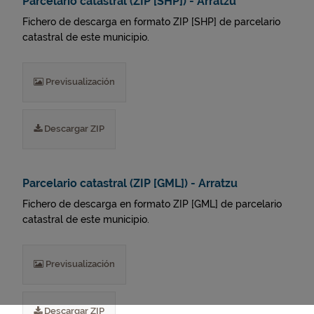
Parcelario catastral (ZIP [SHP]) - Arratzu
Fichero de descarga en formato ZIP [SHP] de parcelario
catastral de este municipio.
Previsualización
Descargar ZIP
Parcelario catastral (ZIP [GML]) - Arratzu
Fichero de descarga en formato ZIP [GML] de parcelario
catastral de este municipio.
Previsualización
Descargar ZIP