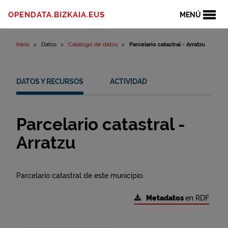
Ir al contenido
OPENDATA.BIZKAIA.EUS
MENÚ
Inicio
Datos
Catálogo de datos
Parcelario catastral - Arratzu
DATOS Y RECURSOS
ACTIVIDAD
Parcelario catastral -
Arratzu
Parcelario catastral de este municipio.
Metadatos
en RDF