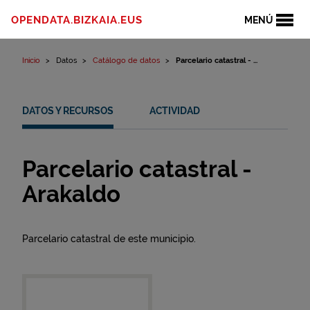
Ir al contenido
OPENDATA.BIZKAIA.EUS
MENÚ
Inicio
Datos
Catálogo de datos
Parcelario catastral - ...
DATOS Y RECURSOS
ACTIVIDAD
Parcelario catastral -
Arakaldo
Parcelario catastral de este municipio.