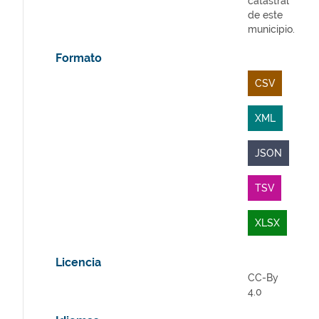
catastral
de este
municipio.
Formato
CSV
XML
JSON
TSV
XLSX
Licencia
CC-By
4.0