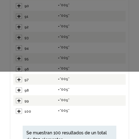
="005"
90
="005"
91
="005"
92
="005"
93
="005"
94
="005"
95
="005"
96
="005"
97
="005"
98
="005"
99
="005"
100
Se muestran 100 resultados de un total