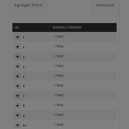
Agregar Filtro
Incrustar
_ID
KODEA/CODIGO
="005"
1
="005"
2
="005"
3
="005"
4
="005"
5
="005"
6
="005"
7
="005"
8
="005"
9
="005"
10