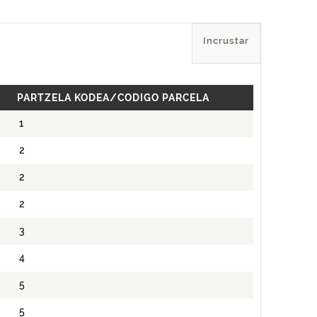
Incrustar
PARTZELA KODEA/CODIGO PARCELA
1
2
2
2
3
4
5
5