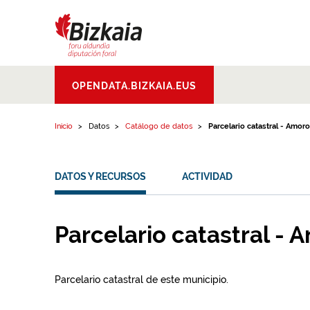
Ir al contenido
Bizkaiko Foru
OPENDATA.BIZKAIA.EUS
Aldundia
.
Diputacion
Foral de Bizkaia
Inicio
Datos
Catálogo de datos
Parcelario catastral - Amor
DATOS Y RECURSOS
ACTIVIDAD
Parcelario catastral - 
Parcelario catastral de este municipio.