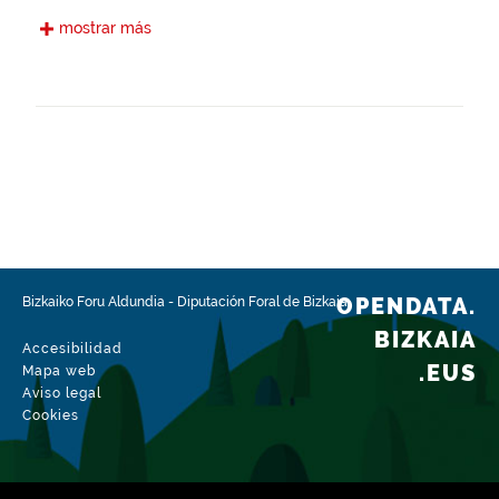
Castellano
mostrar más
Fecha de puesta a disposición
28-11-2022
Ámbito espacial
https://www.geonames.org/6362428/urduliz.html
Tipo
Agricultura
Fecha de modificación del conjunto de datos
15-02-2026
OPENDATA.
Bizkaiko Foru Aldundia
-
Diputación Foral de Bizkaia
BIZKAIA
Accesibilidad
.EUS
Mapa web
Aviso legal
Cookies