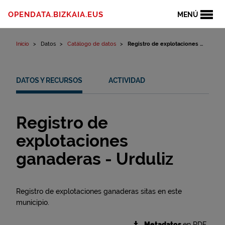
Ir al contenido
OPENDATA.BIZKAIA.EUS
MENÚ
Inicio
Datos
Catálogo de datos
Registro de explotaciones ...
DATOS Y RECURSOS
ACTIVIDAD
Registro de
explotaciones
ganaderas - Urduliz
Registro de explotaciones ganaderas sitas en este
municipio.
Metadatos
en RDF