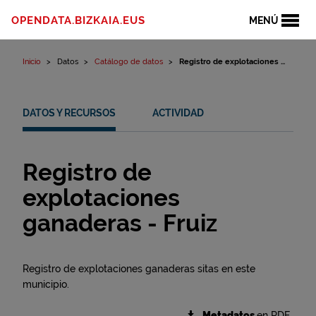
Ir al contenido
OPENDATA.BIZKAIA.EUS
MENÚ
Inicio
Datos
Catálogo de datos
Registro de explotaciones ...
DATOS Y RECURSOS
ACTIVIDAD
Registro de
explotaciones
ganaderas - Fruiz
Registro de explotaciones ganaderas sitas en este
municipio.
Metadatos
en RDF