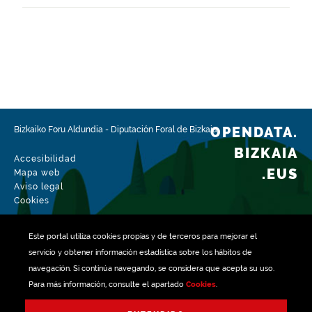
Ámbito espacial
https://www.geonames.org/6362380/fruiz.html
Tipo
Agricultura
Fecha de modificación del conjunto de datos
15-02-2026
OPENDATA.
Bizkaiko Foru Aldundia
-
Diputación Foral de Bizkaia
BIZKAIA
Accesibilidad
.EUS
Mapa web
Aviso legal
Cookies
Este portal utiliza
cookies
propias y de terceros para mejorar el
servicio y obtener información estadística sobre los hábitos de
navegación. Si continúa navegando, se considera que acepta su uso.
Para más información, consulte el apartado
Cookies
.
Gestionado con