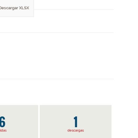
Descargar XLSX
6
1
istas
descargas