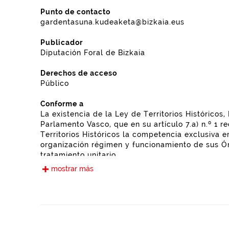
Punto de contacto
gardentasuna.kudeaketa@bizkaia.eus
Publicador
Diputación Foral de Bizkaia
Derechos de acceso
Público
Conforme a
La existencia de la Ley de Territorios Históricos
Parlamento Vasco, que en su artículo 7.a) n.º 1 
Territorios Históricos la competencia exclusiva 
organización régimen y funcionamiento de sus Ór
tratamiento unitario.
mostrar más
Frecuencia de actualización
Anual
Idiomas
Euskera
Castellano