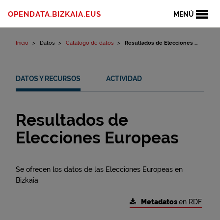
Ir al contenido
OPENDATA.BIZKAIA.EUS
MENÚ
Inicio
Datos
Catálogo de datos
Resultados de Elecciones ...
DATOS Y RECURSOS
ACTIVIDAD
Resultados de
Elecciones Europeas
Se ofrecen los datos de las Elecciones Europeas en
Bizkaia
Metadatos
en RDF