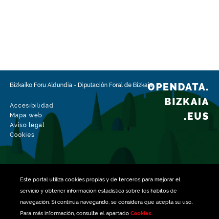
Fecha de modificación del conjunto de datos
24-03-2026
OPENDATA.
Bizkaiko Foru Aldundia
-
Diputación Foral de Bizkaia
BIZKAIA
Accesibilidad
.EUS
Mapa web
Aviso legal
Cookies
Este portal utiliza
cookies
propias y de terceros para mejorar el
servicio y obtener información estadística sobre los hábitos de
navegación. Si continúa navegando, se considera que acepta su uso.
Para más información, consulte el apartado
Cookies
.