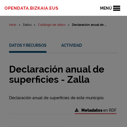
Ir al contenido
OPENDATA.BIZKAIA.EUS
MENÚ
Inicio
Datos
Catálogo de datos
Declaración anual de ...
DATOS Y RECURSOS
ACTIVIDAD
Declaración anual de
superficies - Zalla
Declaración anual de superficies de este municipio.
Metadatos
en RDF