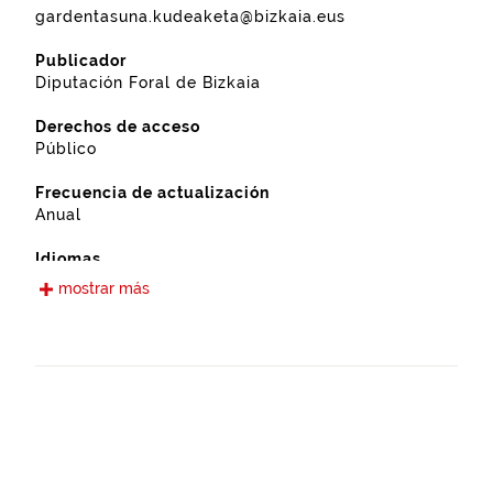
gardentasuna.kudeaketa@bizkaia.eus
Publicador
Diputación Foral de Bizkaia
Derechos de acceso
Público
Frecuencia de actualización
Anual
Idiomas
Castellano
mostrar más
Fecha de puesta a disposición
13-09-2022
Ámbito espacial
https://www.geonames.org/3104354/zalla.html
Tipo
Agricultura