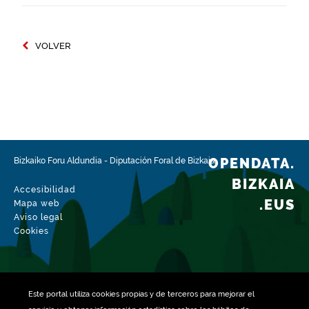
VOLVER
OPENDATA.
Bizkaiko Foru Aldundia
-
Diputación Foral de Bizkaia
BIZKAIA
Accesibilidad
.EUS
Mapa web
Aviso legal
Cookies
Este portal utiliza
cookies
propias y de terceros para mejorar el