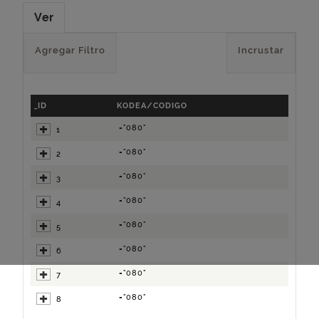
Ver
Agregar Filtro
Incrustar
_ID
KODEA/CODIGO
="080"
1
="080"
2
="080"
3
="080"
4
="080"
5
="080"
6
="080"
7
="080"
8