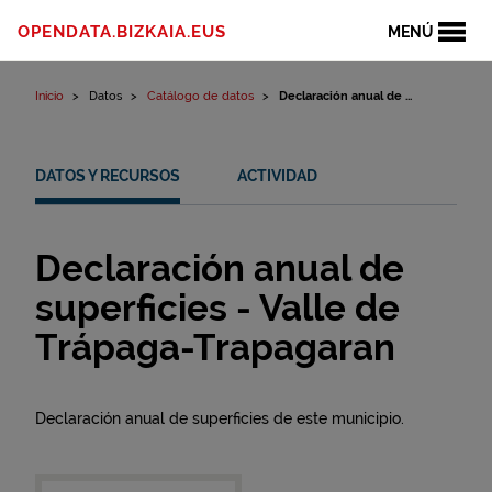
Ir al contenido
OPENDATA.BIZKAIA.EUS
MENÚ
Inicio
Datos
Catálogo de datos
Declaración anual de ...
DATOS Y RECURSOS
ACTIVIDAD
Declaración anual de
superficies - Valle de
Trápaga-Trapagaran
Declaración anual de superficies de este municipio.