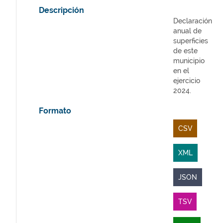
Descripción
Declaración
anual de
superficies
de este
municipio
en el
ejercicio
2024.
Formato
CSV
XML
JSON
TSV