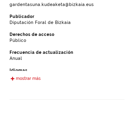
gardentasuna.kudeaketa@bizkaia.eus
Publicador
Diputación Foral de Bizkaia
Derechos de acceso
Público
Frecuencia de actualización
Anual
Idiomas
Castellano
mostrar más
Fecha de puesta a disposición
13-09-2022
Ámbito espacial
https://www.geonames.org/6362418/plentzia.html
Tipo
Agricultura