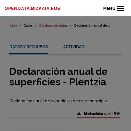
Ir al contenido
OPENDATA.BIZKAIA.EUS
MENÚ
Inicio
Datos
Catálogo de datos
Declaración anual de ...
DATOS Y RECURSOS
ACTIVIDAD
Declaración anual de
superficies - Plentzia
Declaración anual de superficies de este municipio.
Metadatos
en RDF