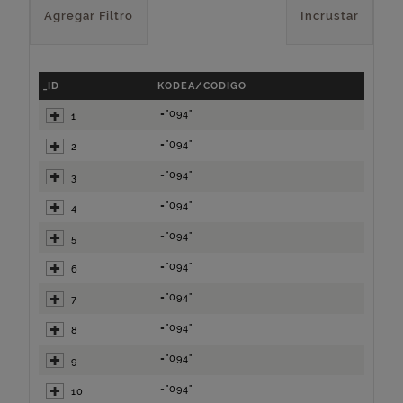
Agregar Filtro
Incrustar
_ID
KODEA/CODIGO
="094"
1
="094"
2
="094"
3
="094"
4
="094"
5
="094"
6
="094"
7
="094"
8
="094"
9
="094"
10