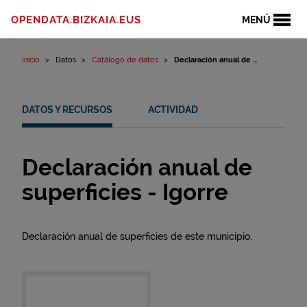
Ir al contenido
OPENDATA.BIZKAIA.EUS
MENÚ
Inicio
Datos
Catálogo de datos
Declaración anual de ...
DATOS Y RECURSOS
ACTIVIDAD
Declaración anual de
superficies - Igorre
Declaración anual de superficies de este municipio.