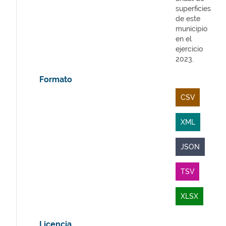
superficies
de este
municipio
en el
ejercicio
2023.
Formato
CSV
XML
JSON
TSV
XLSX
Licencia