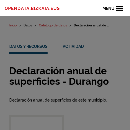
Ir al contenido
OPENDATA.BIZKAIA.EUS
MENÚ
Inicio
Datos
Catálogo de datos
Declaración anual de ...
DATOS Y RECURSOS
ACTIVIDAD
Declaración anual de
superficies - Durango
Declaración anual de superficies de este municipio.