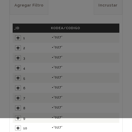
Agregar Filtro
Incrustar
_ID
KODEA/CODIGO
="027"
1
="027"
2
="027"
3
="027"
4
="027"
5
="027"
6
="027"
7
="027"
8
="027"
9
="027"
10