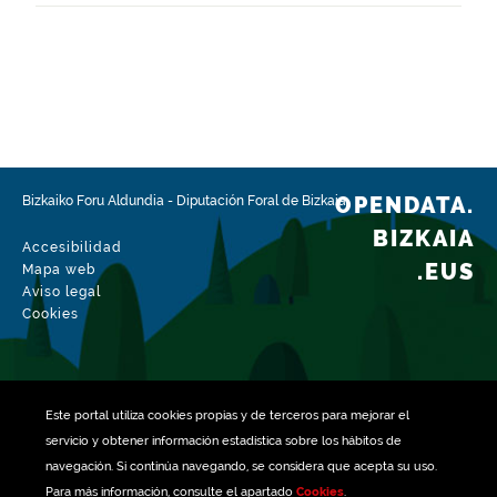
Ámbito espacial
https://www.geonames.org/3129433/arrankudiaga.html
Tipo
Agricultura
Fecha de modificación del conjunto de datos
27-01-2026
OPENDATA.
Bizkaiko Foru Aldundia
-
Diputación Foral de Bizkaia
BIZKAIA
Accesibilidad
.EUS
Mapa web
Aviso legal
Cookies
Este portal utiliza
cookies
propias y de terceros para mejorar el
servicio y obtener información estadística sobre los hábitos de
navegación. Si continúa navegando, se considera que acepta su uso.
Para más información, consulte el apartado
Cookies
.