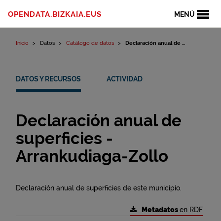
Ir al contenido
OPENDATA.BIZKAIA.EUS
MENÚ
Inicio
Datos
Catálogo de datos
Declaración anual de ...
DATOS Y RECURSOS
ACTIVIDAD
Declaración anual de
superficies -
Arrankudiaga-Zollo
Declaración anual de superficies de este municipio.
Metadatos
en RDF