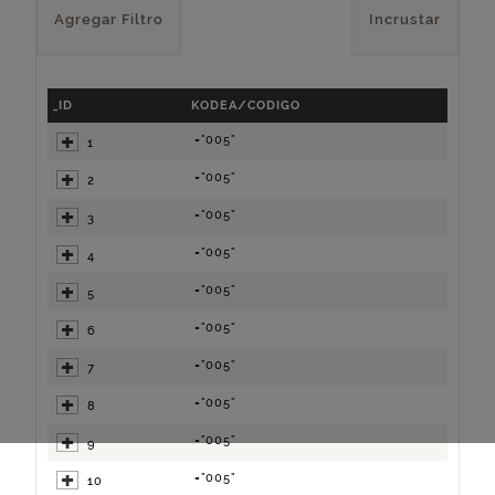
Agregar Filtro
Incrustar
_ID
KODEA/CODIGO
="005"
1
="005"
2
="005"
3
="005"
4
="005"
5
="005"
6
="005"
7
="005"
8
="005"
9
="005"
10