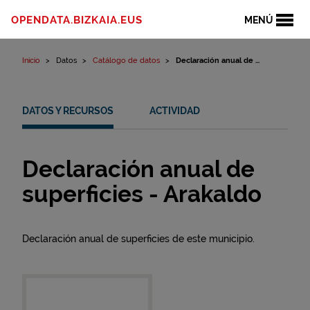
Ir al contenido
OPENDATA.BIZKAIA.EUS
MENÚ
Inicio
Datos
Catálogo de datos
Declaración anual de ...
DATOS Y RECURSOS
ACTIVIDAD
Declaración anual de
superficies - Arakaldo
Declaración anual de superficies de este municipio.