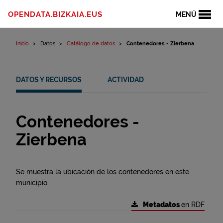
Ir al contenido
OPENDATA.BIZKAIA.EUS
MENÚ
Inicio
Datos
Catálogo de datos
Contenedores - Zierbena
DATOS Y RECURSOS
ACTIVIDAD
Contenedores -
Zierbena
Se muestra la ubicación de los contenedores en este
municipio.
Metadatos
en RDF