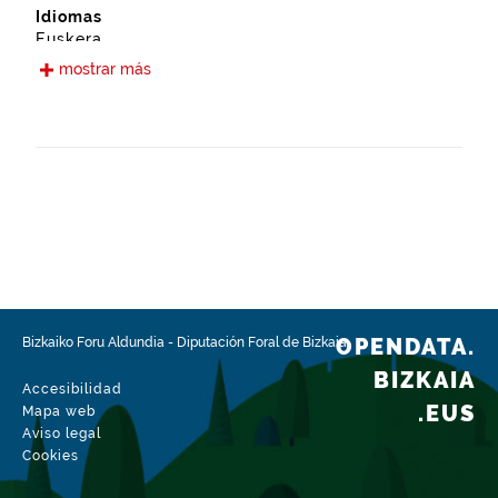
Idiomas
Euskera
Castellano
mostrar más
Fecha de puesta a disposición
03-03-2020
Ámbito espacial
https://www.geonames.org/6362447/zierbena.html
Tipo
Medio Ambiente
Fecha de modificación del conjunto de datos
24-06-2026
OPENDATA.
Bizkaiko Foru Aldundia
-
Diputación Foral de Bizkaia
BIZKAIA
Accesibilidad
.EUS
Mapa web
Aviso legal
Cookies