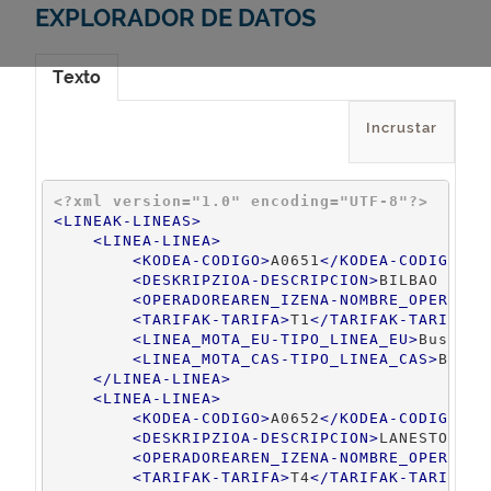
EXPLORADOR DE DATOS
Texto
Incrustar
<?xml version="1.0" encoding="UTF-8"?>
<
LINEAK-LINEAS
>
<
LINEA-LINEA
>
<
KODEA-CODIGO
>
A0651
</
KODEA-CODIGO
>
<
DESKRIPZIOA-DESCRIPCION
>
BILBAO - BA
<
OPERADOREAREN_IZENA-NOMBRE_OPERADOR
<
TARIFAK-TARIFA
>
T1
</
TARIFAK-TARIFA
>
<
LINEA_MOTA_EU-TIPO_LINEA_EU
>
Busa
</
L
<
LINEA_MOTA_CAS-TIPO_LINEA_CAS
>
Bus
</
</
LINEA-LINEA
>
<
LINEA-LINEA
>
<
KODEA-CODIGO
>
A0652
</
KODEA-CODIGO
>
<
DESKRIPZIOA-DESCRIPCION
>
LANESTOSA -
<
OPERADOREAREN_IZENA-NOMBRE_OPERADOR
<
TARIFAK-TARIFA
>
T4
</
TARIFAK-TARIFA
>