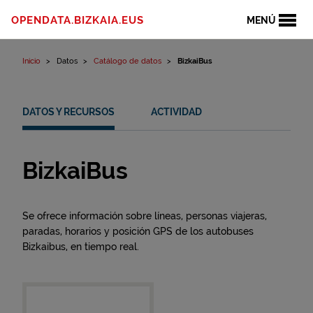
Ir al contenido
OPENDATA.BIZKAIA.EUS
MENÚ
Inicio
Datos
Catálogo de datos
BizkaiBus
DATOS Y RECURSOS
ACTIVIDAD
BizkaiBus
Se ofrece información sobre líneas, personas viajeras,
paradas, horarios y posición GPS de los autobuses
Bizkaibus, en tiempo real.