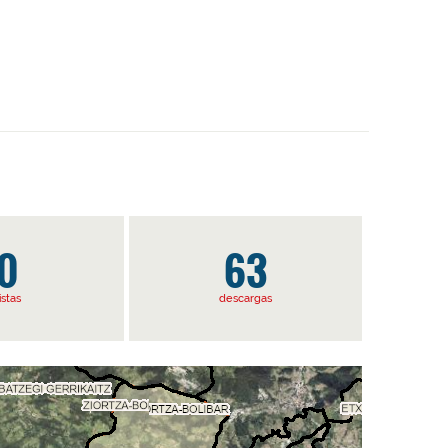
0
63
istas
descargas