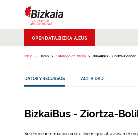
Ir al contenido
Bizkaiko Foru
OPENDATA.BIZKAIA.EUS
Aldundia
.
Diputacion
Foral de Bizkaia
Inicio
Datos
Catálogo de datos
BizkaiBus - Ziortza-Bolibar
DATOS Y RECURSOS
ACTIVIDAD
BizkaiBus - Ziortza-Bol
Se ofrece información sobre líneas que atraviesan el mun