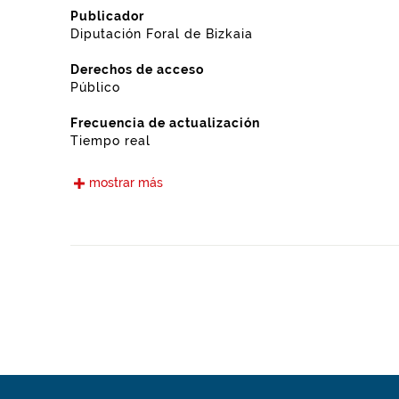
Publicador
Diputación Foral de Bizkaia
Derechos de acceso
Público
Frecuencia de actualización
Tiempo real
Idiomas
mostrar más
Euskera
Castellano
Fecha de puesta a disposición
15-05-2021
Ámbito espacial
https://www.geonames.org/7577097/ziortza-bolibar.h
Tipo
Transportes