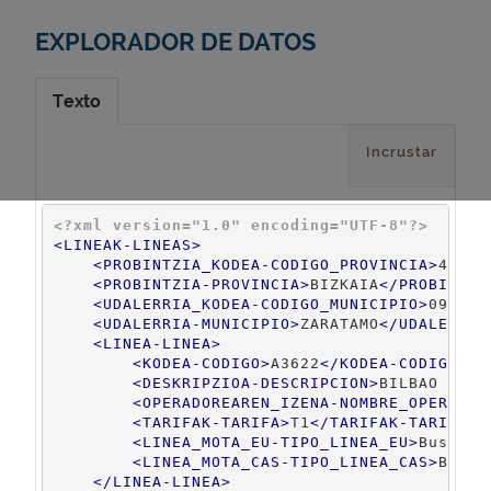
EXPLORADOR DE DATOS
Texto
Incrustar
<?xml version="1.0" encoding="UTF-8"?>
<
LINEAK-LINEAS
>
<
PROBINTZIA_KODEA-CODIGO_PROVINCIA
>
48
</
P
<
PROBINTZIA-PROVINCIA
>
BIZKAIA
</
PROBINTZI
<
UDALERRIA_KODEA-CODIGO_MUNICIPIO
>
097
</
U
<
UDALERRIA-MUNICIPIO
>
ZARATAMO
</
UDALERRIA
<
LINEA-LINEA
>
<
KODEA-CODIGO
>
A3622
</
KODEA-CODIGO
>
<
DESKRIPZIOA-DESCRIPCION
>
BILBAO - BA
<
OPERADOREAREN_IZENA-NOMBRE_OPERADOR
<
TARIFAK-TARIFA
>
T1
</
TARIFAK-TARIFA
>
<
LINEA_MOTA_EU-TIPO_LINEA_EU
>
Busa
</
L
<
LINEA_MOTA_CAS-TIPO_LINEA_CAS
>
Bus
</
</
LINEA-LINEA
>