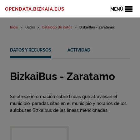
Ir al contenido
OPENDATA.BIZKAIA.EUS
MENÚ
Inicio
Datos
Catálogo de datos
BizkaiBus - Zaratamo
DATOS Y RECURSOS
ACTIVIDAD
BizkaiBus - Zaratamo
Se ofrece información sobre líneas que atraviesan el
municipio, paradas sitas en el municipio y horarios de los
autobuses Bizkaibus de las líneas mencionadas.