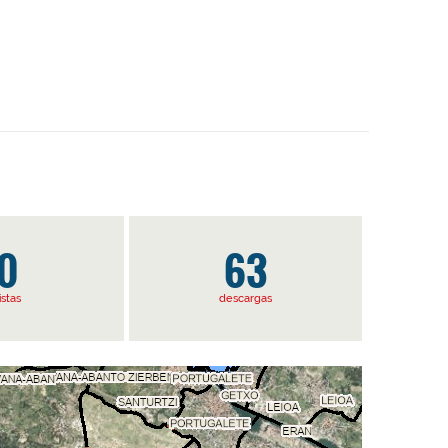
0
63
istas
descargas