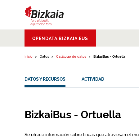
Ir al contenido
Bizkaiko Foru
OPENDATA.BIZKAIA.EUS
Aldundia
.
Diputacion
Foral de Bizkaia
Inicio
Datos
Catálogo de datos
BizkaiBus - Ortuella
DATOS Y RECURSOS
ACTIVIDAD
BizkaiBus - Ortuella
Se ofrece información sobre líneas que atraviesan el mun