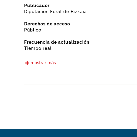
Publicador
Diputación Foral de Bizkaia
Derechos de acceso
Público
Frecuencia de actualización
Tiempo real
Idiomas
mostrar más
Euskera
Castellano
Fecha de puesta a disposición
15-05-2021
Ámbito espacial
https://www.geonames.org/6362423/ortuella.html
Tipo
Transportes