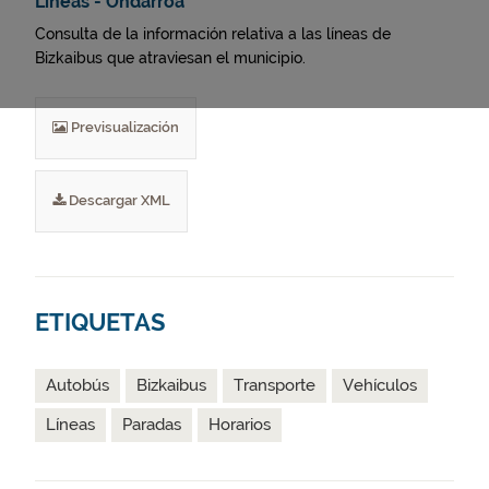
Líneas - Ondarroa
Consulta de la información relativa a las líneas de
Bizkaibus que atraviesan el municipio.
Previsualización
Descargar XML
ETIQUETAS
Autobús
Bizkaibus
Transporte
Vehículos
Líneas
Paradas
Horarios