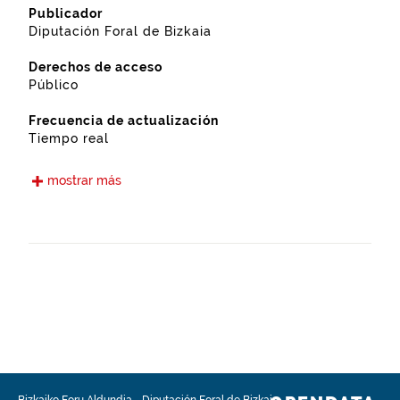
Publicador
Diputación Foral de Bizkaia
Derechos de acceso
Público
Frecuencia de actualización
Tiempo real
Idiomas
mostrar más
Euskera
Castellano
Fecha de puesta a disposición
15-05-2021
Ámbito espacial
https://www.geonames.org/6362415/ondarroa.html
Tipo
Transportes