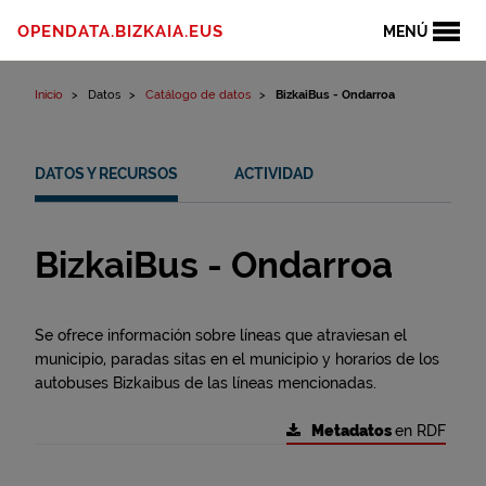
Ir al contenido
OPENDATA.BIZKAIA.EUS
MENÚ
Inicio
Datos
Catálogo de datos
BizkaiBus - Ondarroa
DATOS Y RECURSOS
ACTIVIDAD
BizkaiBus - Ondarroa
Se ofrece información sobre líneas que atraviesan el
municipio, paradas sitas en el municipio y horarios de los
autobuses Bizkaibus de las líneas mencionadas.
Metadatos
en RDF