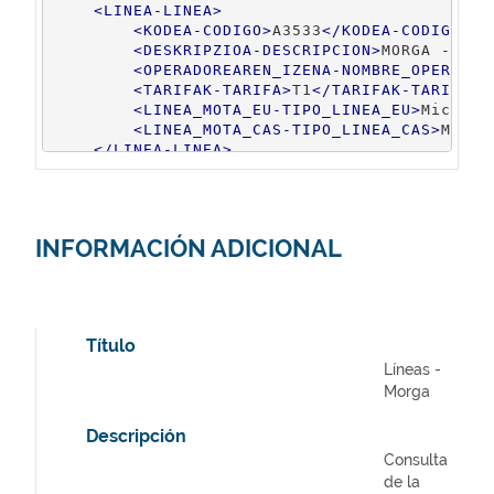
<
LINEA-LINEA
>
<
KODEA-CODIGO
>
A3533
</
KODEA-CODIGO
>
<
DESKRIPZIOA-DESCRIPCION
>
MORGA - GER
<
OPERADOREAREN_IZENA-NOMBRE_OPERADOR
<
TARIFAK-TARIFA
>
T1
</
TARIFAK-TARIFA
>
<
LINEA_MOTA_EU-TIPO_LINEA_EU
>
Microbu
<
LINEA_MOTA_CAS-TIPO_LINEA_CAS
>
Micro
</
LINEA-LINEA
>
<
LINEA-LINEA
>
<
KODEA-CODIGO
>
A3631
</
KODEA-CODIGO
>
<
DESKRIPZIOA-DESCRIPCION
>
BILBAO - GA
<
OPERADOREAREN_IZENA-NOMBRE_OPERADOR
INFORMACIÓN ADICIONAL
<
TARIFAK-TARIFA
>
T1
</
TARIFAK-TARIFA
>
<
LINEA_MOTA_EU-TIPO_LINEA_EU
>
Busa
</
L
<
LINEA_MOTA_CAS-TIPO_LINEA_CAS
>
Bus
</
</
LINEA-LINEA
>
</
LINEAK-LINEAS
>
Título
Líneas -
Morga
Descripción
Consulta
de la