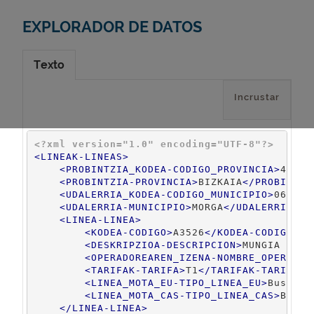
EXPLORADOR DE DATOS
Texto
Incrustar
<?xml version="1.0" encoding="UTF-8"?>
<
LINEAK-LINEAS
>
<
PROBINTZIA_KODEA-CODIGO_PROVINCIA
>
48
</
P
<
PROBINTZIA-PROVINCIA
>
BIZKAIA
</
PROBINTZI
<
UDALERRIA_KODEA-CODIGO_MUNICIPIO
>
066
</
U
<
UDALERRIA-MUNICIPIO
>
MORGA
</
UDALERRIA-MU
<
LINEA-LINEA
>
<
KODEA-CODIGO
>
A3526
</
KODEA-CODIGO
>
<
DESKRIPZIOA-DESCRIPCION
>
MUNGIA - GE
<
OPERADOREAREN_IZENA-NOMBRE_OPERADOR
<
TARIFAK-TARIFA
>
T1
</
TARIFAK-TARIFA
>
<
LINEA_MOTA_EU-TIPO_LINEA_EU
>
Busa
</
L
<
LINEA_MOTA_CAS-TIPO_LINEA_CAS
>
Bus
</
</
LINEA-LINEA
>