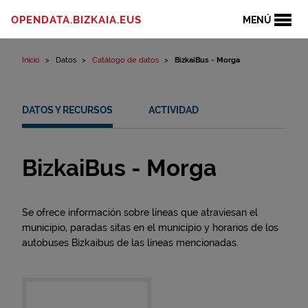
Ir al contenido
OPENDATA.BIZKAIA.EUS
MENÚ
Inicio
Datos
Catálogo de datos
BizkaiBus - Morga
DATOS Y RECURSOS
ACTIVIDAD
BizkaiBus - Morga
Se ofrece información sobre líneas que atraviesan el
municipio, paradas sitas en el municipio y horarios de los
autobuses Bizkaibus de las líneas mencionadas.