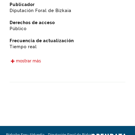
Publicador
Diputación Foral de Bizkaia
Derechos de acceso
Público
Frecuencia de actualización
Tiempo real
Idiomas
mostrar más
Euskera
Castellano
Fecha de puesta a disposición
15-05-2021
Ámbito espacial
https://www.geonames.org/6362406/mendexa.html
Tipo
Transportes