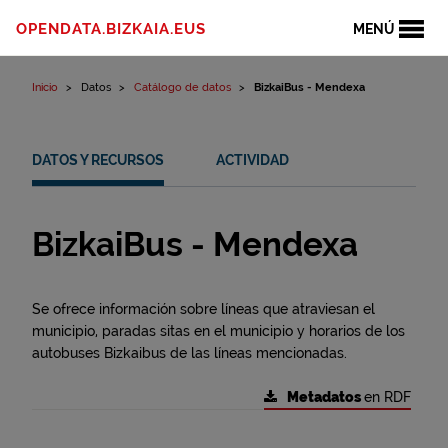
Ir al contenido
OPENDATA.BIZKAIA.EUS
MENÚ
Inicio
Datos
Catálogo de datos
BizkaiBus - Mendexa
DATOS Y RECURSOS
ACTIVIDAD
BizkaiBus - Mendexa
Se ofrece información sobre líneas que atraviesan el
municipio, paradas sitas en el municipio y horarios de los
autobuses Bizkaibus de las líneas mencionadas.
Metadatos
en RDF