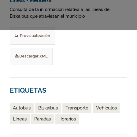
Líneas - Mendexa
Consulta de la información relativa a las líneas de
Bizkaibus que atraviesan el municipio.
Previsualización
Descargar XML
ETIQUETAS
Autobús
Bizkaibus
Transporte
Vehículos
Líneas
Paradas
Horarios