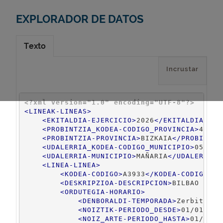
EXPLORADOR DE DATOS
Texto
Incrustar
<?xml version="1.0" encoding="UTF-8"?>
<
LINEAK-LINEAS
>
<
EKITALDIA-EJERCICIO
>
2026
</
EKITALDIA-EJE
<
PROBINTZIA_KODEA-CODIGO_PROVINCIA
>
48
</
P
<
PROBINTZIA-PROVINCIA
>
BIZKAIA
</
PROBINTZI
<
UDALERRIA_KODEA-CODIGO_MUNICIPIO
>
059
</
U
<
UDALERRIA-MUNICIPIO
>
MAÑARIA
</
UDALERRIA-
<
LINEA-LINEA
>
<
KODEA-CODIGO
>
A3933
</
KODEA-CODIGO
>
<
DESKRIPZIOA-DESCRIPCION
>
BILBAO - DU
<
ORDUTEGIA-HORARIO
>
<
DENBORALDI-TEMPORADA
>
Zerbitzuri
<
NOIZTIK-PERIODO_DESDE
>
01/01/202
<
NOIZ_ARTE-PERIODO_HASTA
>
01/01/2