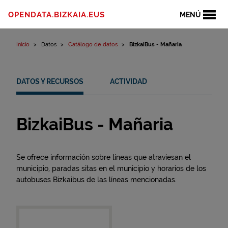
Ir al contenido
OPENDATA.BIZKAIA.EUS
MENÚ
Inicio
Datos
Catálogo de datos
BizkaiBus - Mañaria
DATOS Y RECURSOS
ACTIVIDAD
BizkaiBus - Mañaria
Se ofrece información sobre líneas que atraviesan el
municipio, paradas sitas en el municipio y horarios de los
autobuses Bizkaibus de las líneas mencionadas.