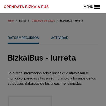
Ir al contenido
OPENDATA.BIZKAIA.EUS
MENÚ
Inicio
Datos
Catálogo de datos
BizkaiBus - Iurreta
DATOS Y RECURSOS
ACTIVIDAD
BizkaiBus - Iurreta
Se ofrece información sobre líneas que atraviesan el
municipio, paradas sitas en el municipio y horarios de los
autobuses Bizkaibus de las líneas mencionadas.