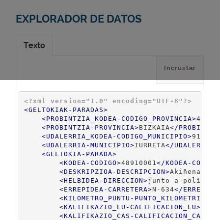
EXPLORADOR DE DATOS
Texto
Incrustar
<?xml version="1.0" encoding="UTF-8"?>
<
GELTOKIAK-PARADAS
>
<
PROBINTZIA_KODEA-CODIGO_PROVINCIA
>
48
</
P
<
PROBINTZIA-PROVINCIA
>
BIZKAIA
</
PROBINTZI
<
UDALERRIA_KODEA-CODIGO_MUNICIPIO
>
910
</
U
<
UDALERRIA-MUNICIPIO
>
IURRETA
</
UDALERRIA-
<
GELTOKIA-PARADA
>
<
KODEA-CODIGO
>
48910001
</
KODEA-CODIGO
<
DESKRIPZIOA-DESCRIPCION
>
Akiñena
</
DE
<
HELBIDEA-DIRECCION
>
junto a polígono
<
ERREPIDEA-CARRETERA
>
N-634
</
ERREPIDE
<
KILOMETRO_PUNTU-PUNTO_KILOMETRICO
>
8
<
KALIFIKAZIO_EU-CALIFICACION_EU
>
Gelt
<
KALIFIKAZIO_CAS-CALIFICACION_CAS
>
Pa