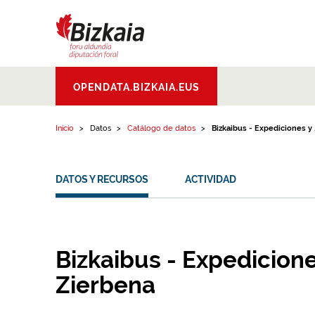
Ir al contenido
Bizkaiko Foru
OPENDATA.BIZKAIA.EUS
Aldundia
.
Diputacion
Foral de Bizkaia
Inicio
Datos
Catálogo de datos
Bizkaibus - Expediciones y ..
DATOS Y RECURSOS
ACTIVIDAD
Bizkaibus - Expedicione
Zierbena