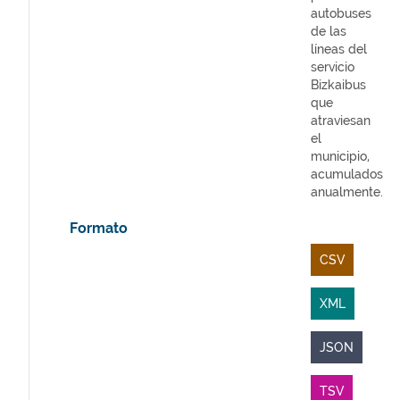
autobuses
de las
líneas del
servicio
Bizkaibus
que
atraviesan
el
municipio,
acumulados
anualmente.
Formato
CSV
XML
JSON
TSV