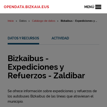
Ir al contenido
OPENDATA.BIZKAIA.EUS
MENÚ
Inicio
Datos
Catálogo de datos
Bizkaibus - Expediciones y ...
DATOS Y RECURSOS
ACTIVIDAD
Bizkaibus -
Expediciones y
Refuerzos - Zaldibar
Se ofrece información sobre expediciones y refuerzos de
los autobuses Bizkaibus de las líneas que atraviesan el
municipio.