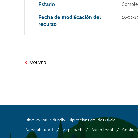
Estado
Comple
Fecha de modificación del
15-01-2
recurso
VOLVER
Bizkaiko Foru Aldundia
-
Diputación Foral de Bizkaia
/
/
/
Accesibilidad
Mapa web
Aviso legal
Cookies