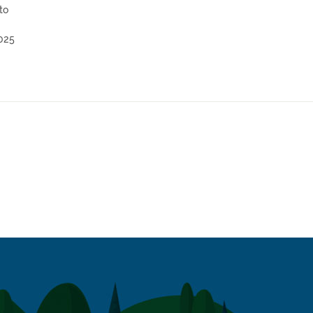
to
025