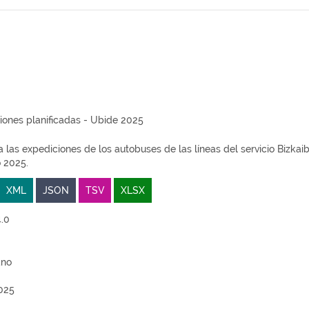
iones planificadas - Ubide 2025
 las expediciones de los autobuses de las líneas del servicio Bizkai
o 2025.
XML
JSON
TSV
XLSX
.0
ano
025