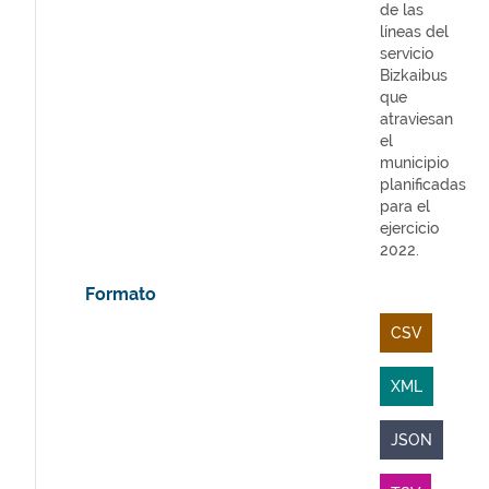
de las
líneas del
servicio
Bizkaibus
que
atraviesan
el
municipio
planificadas
para el
ejercicio
2022.
Formato
CSV
XML
JSON