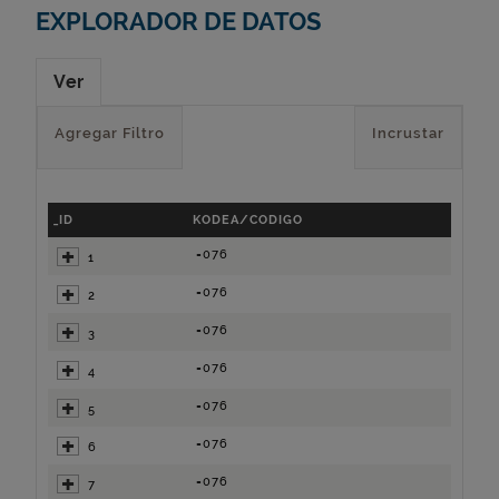
EXPLORADOR DE DATOS
Ver
Agregar Filtro
Incrustar
_ID
KODEA/CODIGO
=076
1
=076
2
=076
3
=076
4
=076
5
=076
6
=076
7