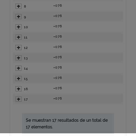
=076
8
=076
9
=076
10
=076
11
=076
12
=076
13
=076
14
=076
15
=076
16
=076
17
Se muestran 17 resultados de un total de
17 elementos.