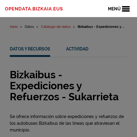
Ir al contenido
OPENDATA.BIZKAIA.EUS
MENÚ
Inicio
Datos
Catálogo de datos
Bizkaibus - Expediciones y ...
DATOS Y RECURSOS
ACTIVIDAD
Bizkaibus -
Expediciones y
Refuerzos - Sukarrieta
Se ofrece información sobre expediciones y refuerzos de
los autobuses Bizkaibus de las líneas que atraviesan el
municipio.