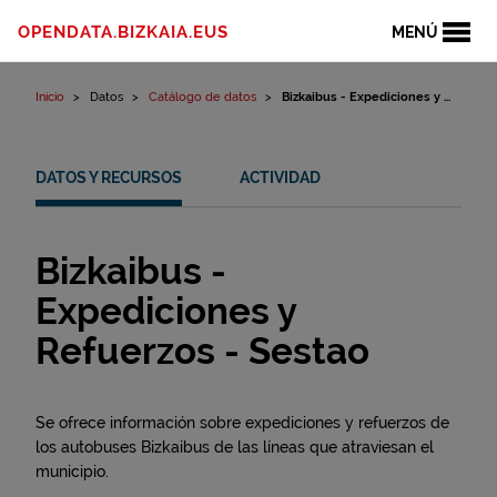
Ir al contenido
OPENDATA.BIZKAIA.EUS
MENÚ
Inicio
Datos
Catálogo de datos
Bizkaibus - Expediciones y ...
DATOS Y RECURSOS
ACTIVIDAD
Bizkaibus -
Expediciones y
Refuerzos - Sestao
Se ofrece información sobre expediciones y refuerzos de
los autobuses Bizkaibus de las líneas que atraviesan el
municipio.