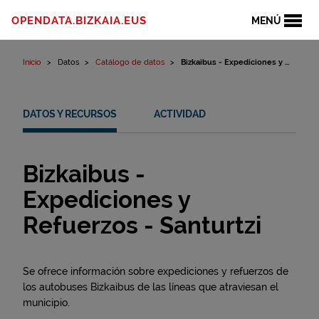
Ir al contenido
OPENDATA.BIZKAIA.EUS
MENÚ
Inicio
Datos
Catálogo de datos
Bizkaibus - Expediciones y ...
DATOS Y RECURSOS
ACTIVIDAD
Bizkaibus -
Expediciones y
Refuerzos - Santurtzi
Se ofrece información sobre expediciones y refuerzos de
los autobuses Bizkaibus de las líneas que atraviesan el
municipio.