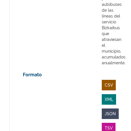
autobuses
de las
líneas del
servicio
Bizkaibus
que
atraviesan
el
municipio,
acumulados
anualmente.
Formato
CSV
XML
JSON
TSV