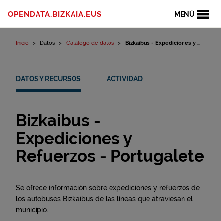
Ir al contenido
OPENDATA.BIZKAIA.EUS
MENÚ
Inicio
Datos
Catálogo de datos
Bizkaibus - Expediciones y ...
DATOS Y RECURSOS
ACTIVIDAD
Bizkaibus -
Expediciones y
Refuerzos - Portugalete
Se ofrece información sobre expediciones y refuerzos de
los autobuses Bizkaibus de las líneas que atraviesan el
municipio.