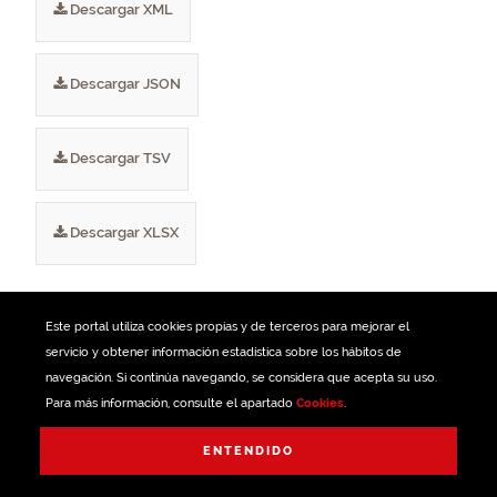
Descargar XML
Descargar JSON
Descargar TSV
Descargar XLSX
Este portal utiliza
cookies
propias y de terceros para mejorar el
ETIQUETAS
servicio y obtener información estadística sobre los hábitos de
navegación. Si continúa navegando, se considera que acepta su uso.
Para más información, consulte el apartado
Cookies
.
Autobús
Bizkaibus
Transporte
Vehículos
Gestionado con
ENTENDIDO
Expediciones
Refuerzos