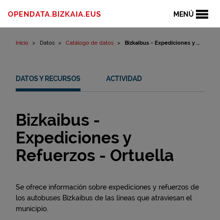
Ir al contenido
OPENDATA.BIZKAIA.EUS
MENÚ
Inicio
Datos
Catálogo de datos
Bizkaibus - Expediciones y ...
DATOS Y RECURSOS
ACTIVIDAD
Bizkaibus -
Expediciones y
Refuerzos - Ortuella
Se ofrece información sobre expediciones y refuerzos de
los autobuses Bizkaibus de las líneas que atraviesan el
municipio.