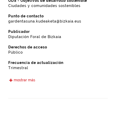
ODS - Objetivos de desarrollo sostenible
Ciudades y comunidades sostenibles
Punto de contacto
gardentasuna.kudeaketa@bizkaia.eus
Publicador
Diputación Foral de Bizkaia
Derechos de acceso
Público
Frecuencia de actualización
Trimestral
Idiomas
mostrar más
Euskera
Castellano
Fecha de puesta a disposición
15-09-2021
Ámbito espacial