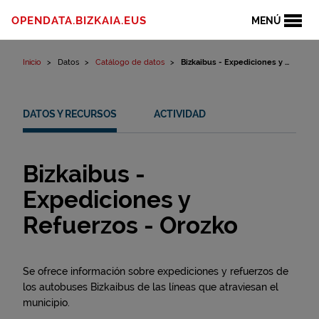
Ir al contenido
OPENDATA.BIZKAIA.EUS
MENÚ
Inicio
Datos
Catálogo de datos
Bizkaibus - Expediciones y ...
DATOS Y RECURSOS
ACTIVIDAD
Bizkaibus -
Expediciones y
Refuerzos - Orozko
Se ofrece información sobre expediciones y refuerzos de
los autobuses Bizkaibus de las líneas que atraviesan el
municipio.