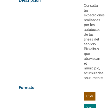
Descripción
Consulta
las
expediciones
realizadas
por los
autobuses
de las
líneas del
servicio
Bizkaibus
que
atraviesan
el
municipio,
acumuladas
anualmente.
Formato
CSV