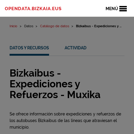
Ir al contenido
OPENDATA.BIZKAIA.EUS
MENÚ
Inicio
Datos
Catálogo de datos
Bizkaibus - Expediciones y ...
DATOS Y RECURSOS
ACTIVIDAD
Bizkaibus -
Expediciones y
Refuerzos - Muxika
Se ofrece información sobre expediciones y refuerzos de
los autobuses Bizkaibus de las líneas que atraviesan el
municipio.