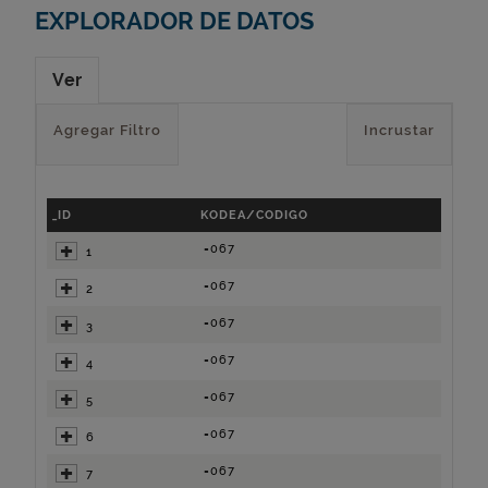
EXPLORADOR DE DATOS
Ver
Agregar Filtro
Incrustar
_ID
KODEA/CODIGO
=067
1
=067
2
=067
3
=067
4
=067
5
=067
6
=067
7