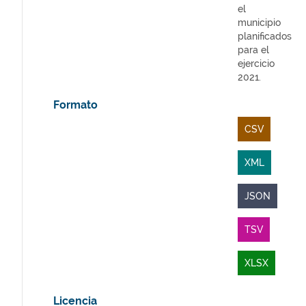
el
municipio
planificados
para el
ejercicio
2021.
Formato
CSV
XML
JSON
TSV
XLSX
Licencia