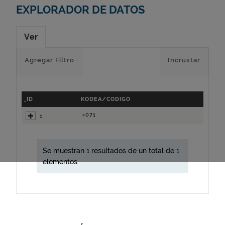
EXPLORADOR DE DATOS
Ver
Agregar Filtro
Incrustar
_ID
KODEA/CODIGO
=071
1
Se muestran 1 resultados de un total de 1
elementos.