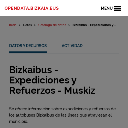
Ir al contenido
OPENDATA.BIZKAIA.EUS
MENÚ
Inicio
Datos
Catálogo de datos
Bizkaibus - Expediciones y ...
DATOS Y RECURSOS
ACTIVIDAD
Bizkaibus -
Expediciones y
Refuerzos - Muskiz
Se ofrece información sobre expediciones y refuerzos de
los autobuses Bizkaibus de las líneas que atraviesan el
municipio.