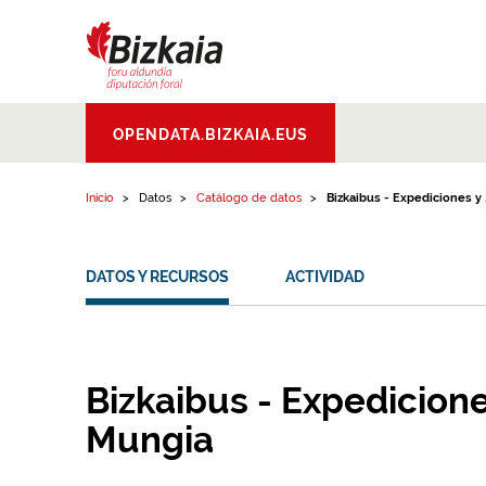
Ir al contenido
Bizkaiko Foru
OPENDATA.BIZKAIA.EUS
Aldundia
.
Diputacion
Foral de Bizkaia
Inicio
Datos
Catálogo de datos
Bizkaibus - Expediciones y ..
DATOS Y RECURSOS
ACTIVIDAD
Bizkaibus - Expedicione
Mungia