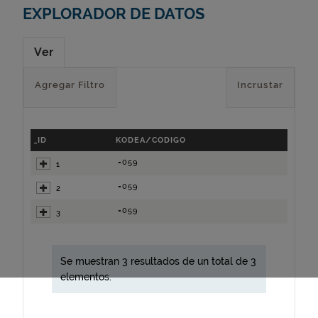
EXPLORADOR DE DATOS
Ver
Agregar Filtro
Incrustar
_ID
KODEA/CODIGO
=059
1
=059
2
=059
3
Se muestran 3 resultados de un total de 3
elementos.