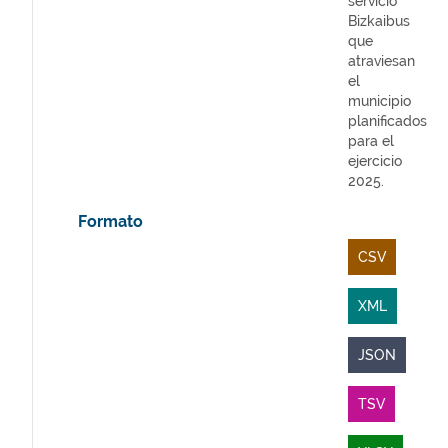
servicio
Bizkaibus
que
atraviesan
el
municipio
planificados
para el
ejercicio
2025.
Formato
CSV
XML
JSON
TSV