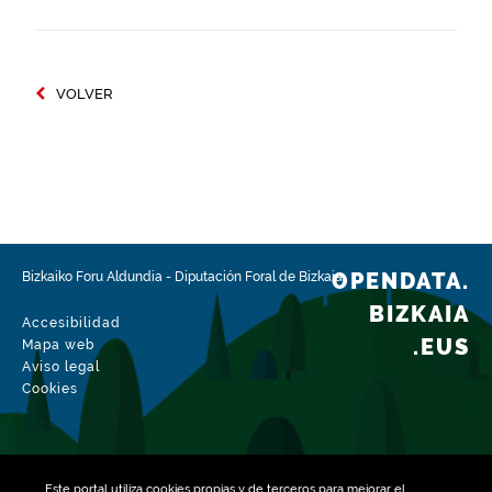
VOLVER
OPENDATA.
Bizkaiko Foru Aldundia
-
Diputación Foral de Bizkaia
BIZKAIA
Accesibilidad
.EUS
Mapa web
Aviso legal
Cookies
Este portal utiliza
cookies
propias y de terceros para mejorar el