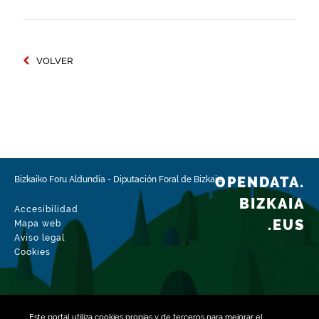
VOLVER
OPENDATA.
Bizkaiko Foru Aldundia
-
Diputación Foral de Bizkaia
BIZKAIA
Accesibilidad
.EUS
Mapa web
Aviso legal
Cookies
Este portal utiliza
cookies
propias y de terceros para mejorar el