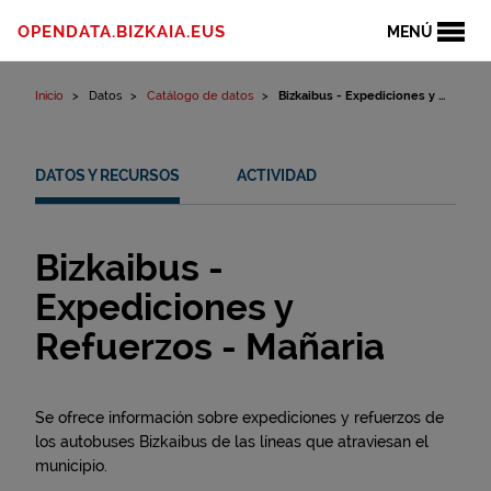
Ir al contenido
OPENDATA.BIZKAIA.EUS
MENÚ
Inicio
Datos
Catálogo de datos
Bizkaibus - Expediciones y ...
DATOS Y RECURSOS
ACTIVIDAD
Bizkaibus -
Expediciones y
Refuerzos - Mañaria
Se ofrece información sobre expediciones y refuerzos de
los autobuses Bizkaibus de las líneas que atraviesan el
municipio.