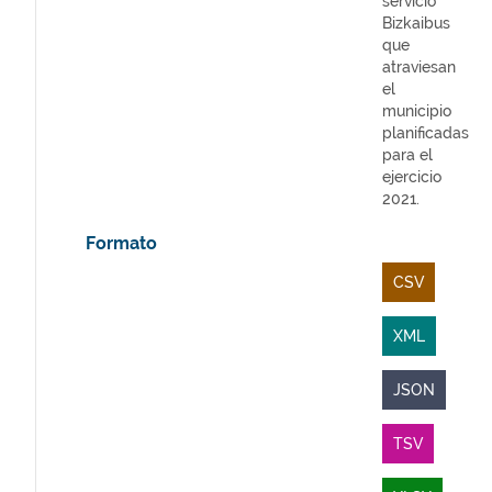
servicio
Bizkaibus
que
atraviesan
el
municipio
planificadas
para el
ejercicio
2021.
Formato
CSV
XML
JSON
TSV