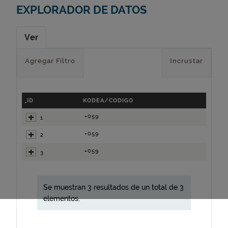
EXPLORADOR DE DATOS
Ver
Agregar Filtro
Incrustar
_ID
KODEA/CODIGO
=059
1
=059
2
=059
3
Se muestran 3 resultados de un total de 3
elementos.